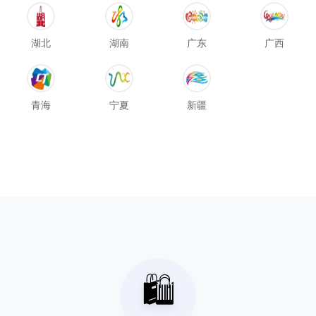
湖北
湖南
广东
广西
青海
宁夏
新疆
🛍️