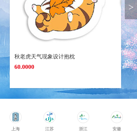
>
秋老虎天气现象设计抱枕
60.0000
上海
江苏
浙江
安徽