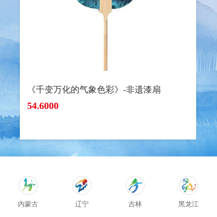
《千变万化的气象色彩》-非遗漆扇
54.6000
内蒙古
辽宁
吉林
黑龙江