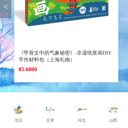
<
《甲骨文中的气象秘密》-非遗纸浆画DIY
手作材料包（上海礼物）
85.6000
北京
天津
河北
山西