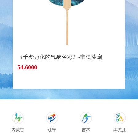
《千变万化的气象色彩》-非遗漆扇
54.6000
内蒙古
辽宁
吉林
黑龙江