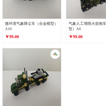
微环境气象降尘车（合金模型）
气象人工增雨火箭炮
A10
型）A6
￥99.00
￥99.00