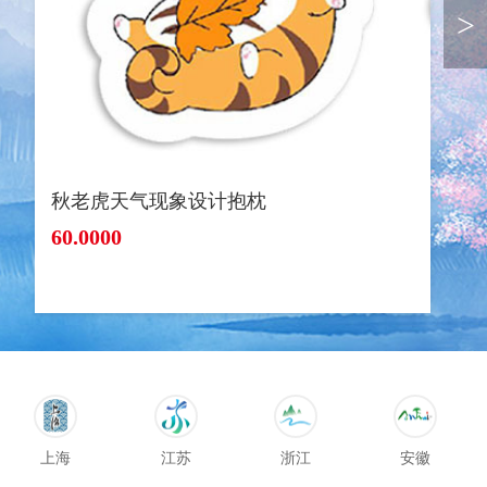
>
秋老虎天气现象设计抱枕
60.0000
上海
江苏
浙江
安徽