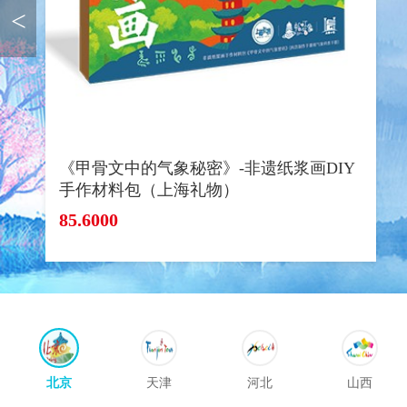
<
《甲骨文中的气象秘密》-非遗纸浆画DIY
手作材料包（上海礼物）
85.6000
北京
天津
河北
山西