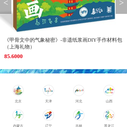
<
>
《甲骨文中的气象秘密》-非遗纸浆画DIY手作材料包
（上海礼物）
85.6000
北京
天津
河北
山西
内蒙古
辽宁
吉林
黑龙江