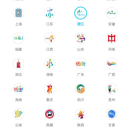
上海
江苏
浙江
安徽
福建
江西
山东
河南
湖北
湖南
广东
广西
海南
重庆
四川
贵州
云南
西藏
陕西
甘肃