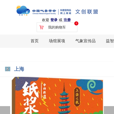
欢迎
登录
或
注册
0
我的购物车
首页
场馆展项
气象宣传品
益智
上海