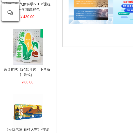
科学玩家-气象科学STEM课程
第一学期课程包
￥430.00
蔬菜抱枕（24款可选，下单备
注款式）
￥68.00
《云戏气象 花样天空》-非遗