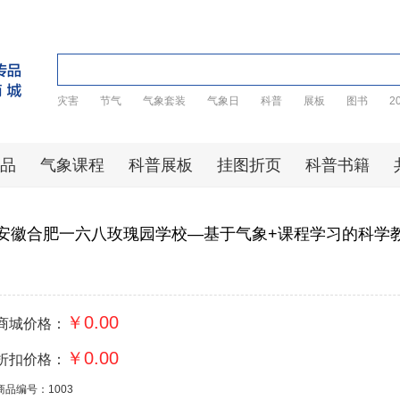
灾害
节气
气象套装
气象日
科普
展板
图书
2
品
气象课程
科普展板
挂图折页
科普书籍
安徽合肥一六八玫瑰园学校—基于气象+课程学习的科学
￥0.00
商城价格：
￥0.00
折扣价格：
商品编号：1003