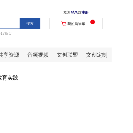
欢迎
登录
或
注册
0
我的购物车
017折页
共享资源
音频视频
文创联盟
文创定制
教育实践