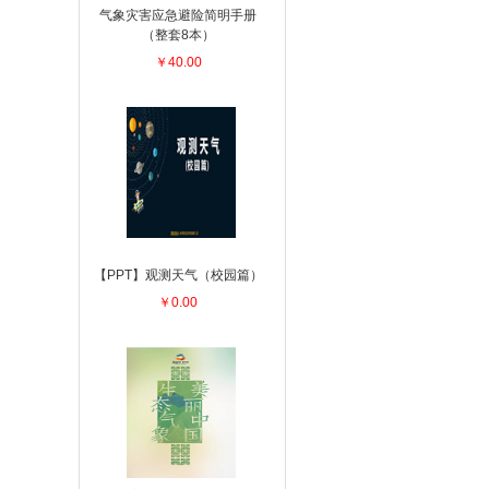
气象灾害应急避险简明手册
（整套8本）
￥40.00
【PPT】观测天气（校园篇）
￥0.00