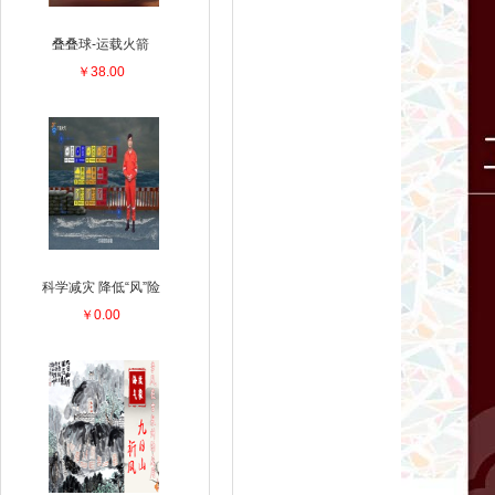
叠叠球-运载火箭
￥38.00
科学减灾 降低“风”险
￥0.00