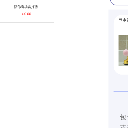
陪你看场雷打雪
￥0.00