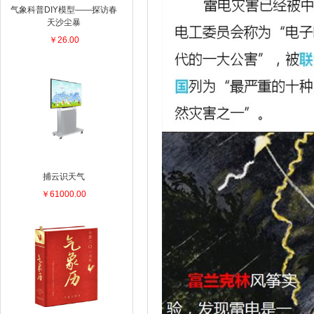
气象科普DIY模型——探访春
天沙尘暴
￥26.00
捕云识天气
￥61000.00