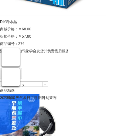
DIY种水晶
商城价格：
￥68.00
折扣价格：
￥57.80
商品编号：276
温馨提示：
由气象学会发货并负责售后服务
-
+
商品精选
艾美特手持风扇
￥139.00
拉尼娜
￥0.00
温湿度计
￥20.00
知识就是力量 身边的气象 特别策划
￥6.00
2025年世界气象日主题挂图
￥108.00
商品介绍
规格与包装
商品名称：DIY种水晶
商品编号：276
上架时间：2019/5/24 14:09:16
商品毛重：