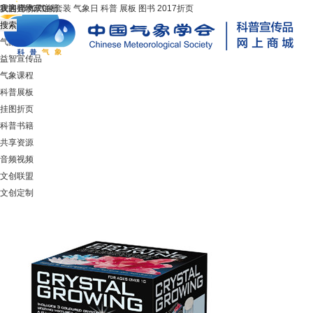
灾害
欢迎
我的购物车
首页
登录
节气
或
气象套装
注册
0
气象日
科普
展板
图书
2017折页
场馆展项
气象宣传品
益智宣传品
气象课程
科普展板
挂图折页
科普书籍
共享资源
音频视频
文创联盟
文创定制