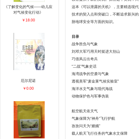
《了解变化的气候——幼儿应
这本《可以泄露的天机》，主要精选现代
对气候变化行动》
技术的契入点和突破口，不断追求新兴的
￥18.00
胁地球安全等方面的知识。
目录
战争胜负与气象
刘邓大军巧用天时挺进大别山
巧借风云出奇兵
“二战”气象史话
海湾战争的空袭与气象
厄尔尼诺
透视美军“麦金莱气候实验室”
￥0.00
海洋水文气象与现代海战
动物保护色与军事伪装
航空航天依天气
气象保障为“神舟”飞行护航
孜孜问天为“嫦娥”
载人航天飞行任务的气象水文保障