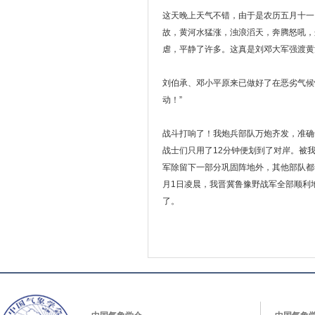
这天晚上天气不错，由于是农历五月十一
故，黄河水猛涨，浊浪滔天，奔腾怒吼，
虐，平静了许多。这真是刘邓大军强渡黄
刘伯承、邓小平原来已做好了在恶劣气候
动！”
战斗打响了！我炮兵部队万炮齐发，准确
战士们只用了12分钟便划到了对岸。被
军除留下一部分巩固阵地外，其他部队都
月1日凌晨，我晋冀鲁豫野战军全部顺利
了。