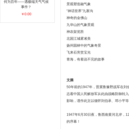
何为百年——遇极端天气气候
景观塑造融气象
事件？
“神话世界”九寨沟
￥0.00
神奇的金佛山
九华山的气象景观
神农架览胜
北国江城雾凇美
扬州园林中的气象奇景
飞来石旁赏宝光
青海，有着说不完的故事
文摘
50年前的1947年，晋冀鲁豫野战军
志着中国人民解放军从此由战略防御转入
影响，谨作此文以缅怀刘伯承、邓小平等
1947年6月30日夜，鲁西南黄河北
的序幕！