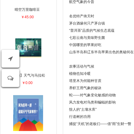
航空气象的今昔
晴空万里咖啡豆
名优特产倚天时
￥45.00
茅台酒缘何只产茅台镇
“普洱茶”品质的气候生态底蕴
七彩云南与美味野生菌
中国哪里的苹果好吃
山东半岛和辽东半岛苹果出色的奥秘何在
农事活动与气候
植物也知冷暖
【视频】天气与马拉松
塔里木为何能种甘蔗
￥0.00
养虾王用气象的秘诀
蛇——对气象变化敏感的动物
风力发电对鸟类和蝙蝠的影响
惊人的“土壤水库”
行道树的功用
捕捉“天机”的老板们——借“雨”生财一瞥