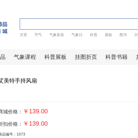
灾害
节气
气象套装
气象日
科普
展板
图书
2
品
气象课程
科普展板
挂图折页
科普书籍
艾美特手持风扇
￥139.00
商城价格：
￥139.00
折扣价格：
商品编号：1073