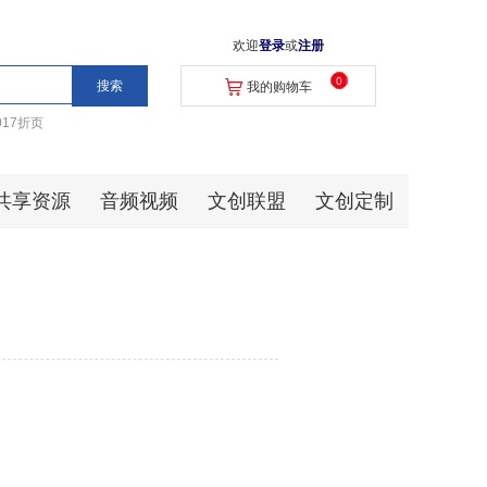
欢迎
登录
或
注册
0
我的购物车
017折页
共享资源
音频视频
文创联盟
文创定制