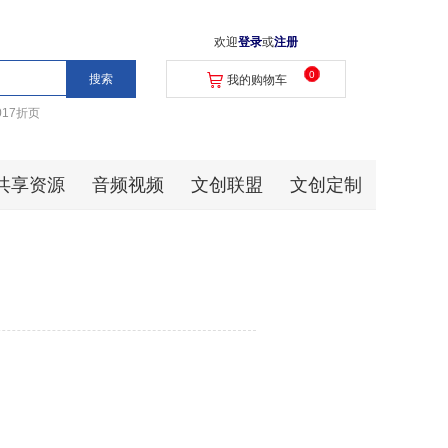
欢迎
登录
或
注册
0
我的购物车
017折页
共享资源
音频视频
文创联盟
文创定制