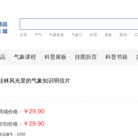
灾害
节气
气象套装
气象日
科普
展板
图书
2
品
气象课程
科普展板
挂图折页
科普书籍
桂林风光里的气象知识明信片
￥29.90
商城价格：
￥29.90
折扣价格：
商品编号：1058