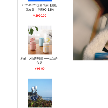
2025年323世界气象日展板
（无支架，单面90*120）
￥2950.00
新品：风扇加湿器——适宜办
公桌
￥98.00