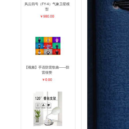
风云四号（FY-4）气象卫星模
型
￥980.00
【视频】手语防雷歌曲——防
雷很赞
￥0.00