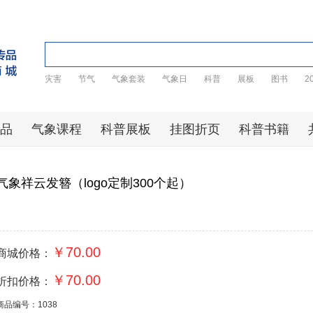
灾害
节气
气象套装
气象日
科普
展板
图书
2
品
气象课程
科普展板
挂图折页
科普书籍
气象祥云发簪（logo定制300个起）
￥70.00
商城价格：
￥70.00
折扣价格：
商品编号：1038