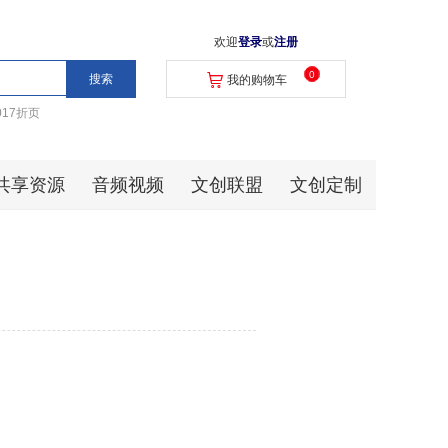
欢迎
登录
或
注册
0
我的购物车
017折页
共享资源
音频视频
文创联盟
文创定制