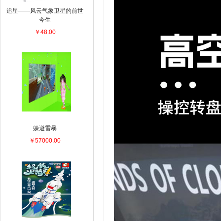
追星——风云气象卫星的前世
今生
￥48.00
躲避雷暴
￥57000.00