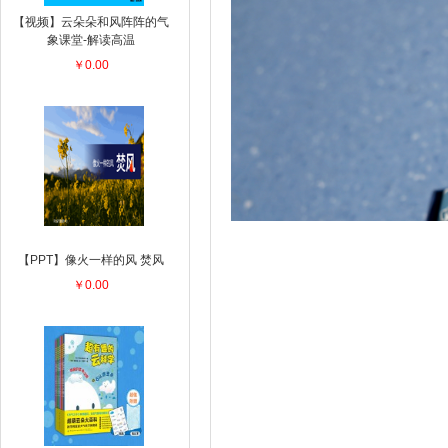
【视频】云朵朵和风阵阵的气
象课堂-解读高温
￥0.00
【PPT】像火一样的风 焚风
￥0.00