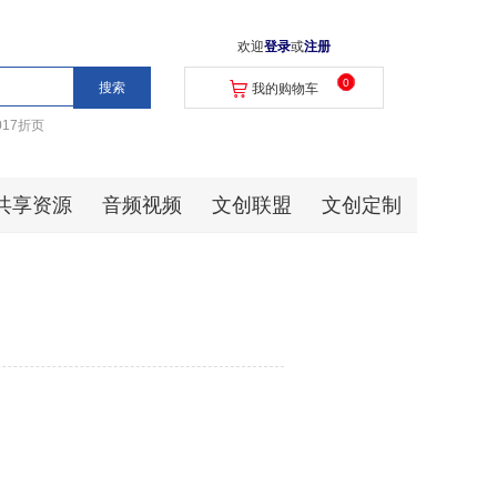
欢迎
登录
或
注册
0
我的购物车
017折页
共享资源
音频视频
文创联盟
文创定制