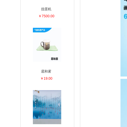
扭蛋机
￥7500.00
霜和雾
￥19.00