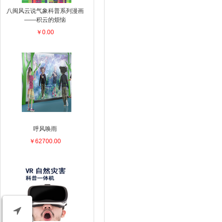
八闽风云说气象科普系列漫画
——积云的烦恼
￥0.00
呼风唤雨
￥62700.00