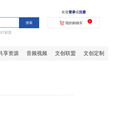
欢迎
登录
或
注册
0
我的购物车
017折页
共享资源
音频视频
文创联盟
文创定制