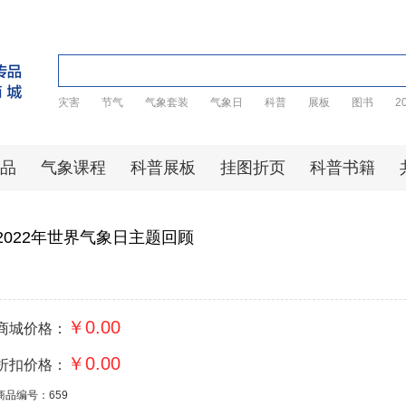
灾害
节气
气象套装
气象日
科普
展板
图书
2
品
气象课程
科普展板
挂图折页
科普书籍
2022年世界气象日主题回顾
￥0.00
商城价格：
￥0.00
折扣价格：
商品编号：659