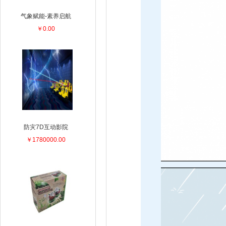
气象赋能-素养启航
￥0.00
防灾7D互动影院
￥1780000.00