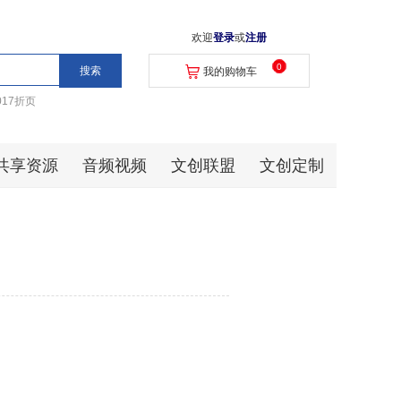
欢迎
登录
或
注册
0
我的购物车
017折页
共享资源
音频视频
文创联盟
文创定制