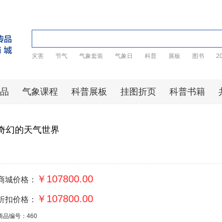
灾害
节气
气象套装
气象日
科普
展板
图书
2
品
气象课程
科普展板
挂图折页
科普书籍
奇幻的天气世界
￥107800.00
商城价格：
￥107800.00
折扣价格：
商品编号：460