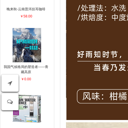
晚来秋-云南普洱挂耳咖啡
￥58.00
我国气候格局的塑造者——青
藏高原
￥0.00