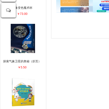
气象变色魔术杯
￥73.00
探索气象卫星的奥秘（折页）
￥5.50