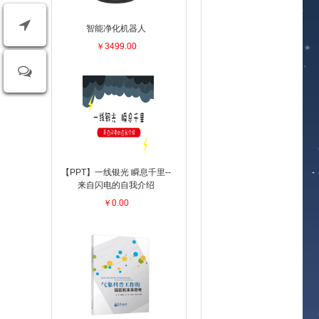
智能净化机器人
￥3499.00
【PPT】一线银光 瞬息千里--
来自闪电的自我介绍
￥0.00