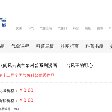
灾害
节气
气象套装
气象日
科普
展板
图书
2
品
气象课程
科普展板
挂图折页
科普书籍
八闽风云说气象科普系列漫画——台风王的野心
第十二届全国气象科普优秀作品
￥0.00
商城价格：
￥0.00
折扣价格：
商品编号：793