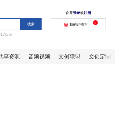
欢迎
登录
或
注册
0
我的购物车
017折页
共享资源
音频视频
文创联盟
文创定制