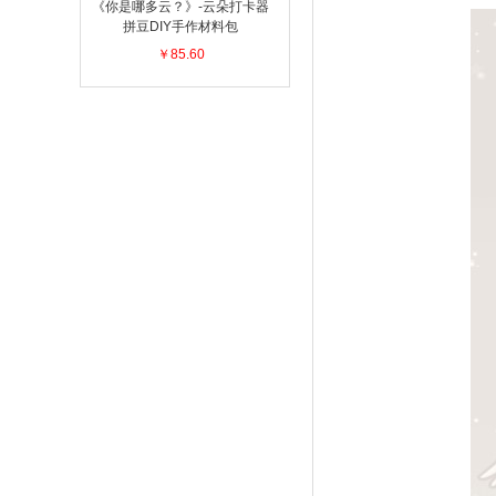
《你是哪多云？》-云朵打卡器
拼豆DIY手作材料包
￥85.60