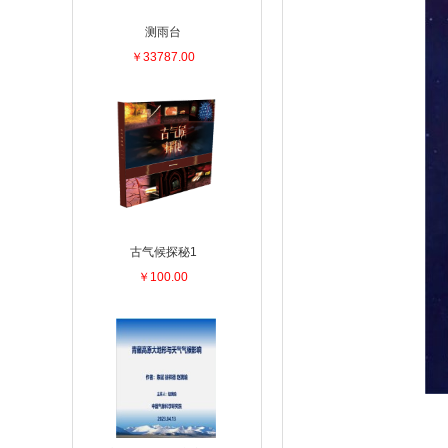
测雨台
￥33787.00
古气候探秘1
￥100.00