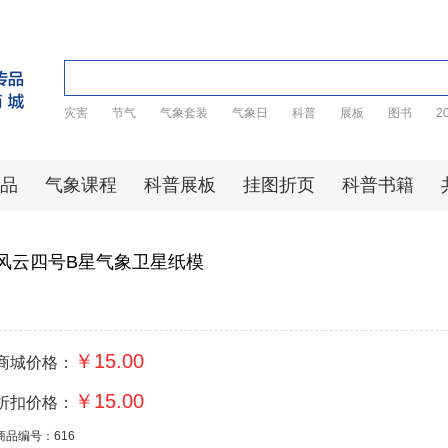
灾害
节气
气象套装
气象日
科普
展板
图书
2
品
气象课程
科普展板
挂图折页
科普书籍
风云四号B星气象卫星纸模
￥15.00
商城价格：
￥15.00
折扣价格：
商品编号：616