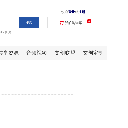
欢迎
登录
或
注册
0
我的购物车
017折页
共享资源
音频视频
文创联盟
文创定制