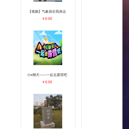
【视频】气象就在我身边
￥0.00
小e聊天——一起去露营吧
￥0.00