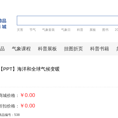
灾害
节气
气象套装
气象日
科普
展板
图书
2
品
气象课程
科普展板
挂图折页
科普书籍
【PPT】海洋和全球气候变暖
￥0.00
商城价格：
￥0.00
折扣价格：
商品编号：538