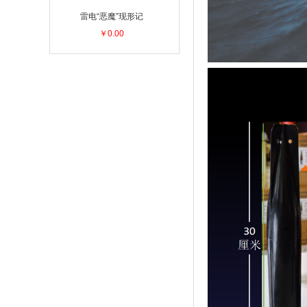
雷电“恶魔”现形记
￥0.00