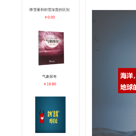
降雪量和积雪深度的区别
￥0.00
气象探奇
￥19.80