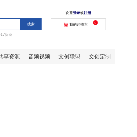
欢迎
登录
或
注册
0
我的购物车
017折页
共享资源
音频视频
文创联盟
文创定制