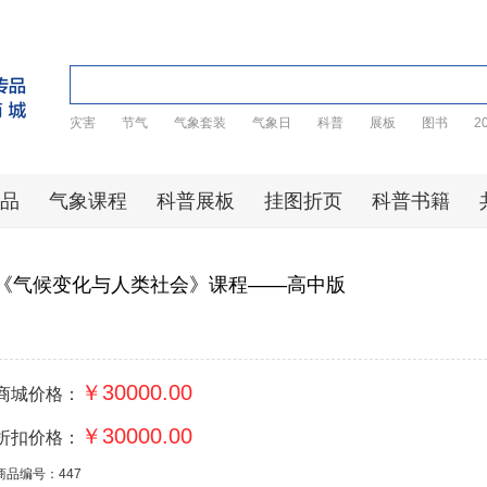
灾害
节气
气象套装
气象日
科普
展板
图书
2
品
气象课程
科普展板
挂图折页
科普书籍
《气候变化与人类社会》课程——高中版
￥30000.00
商城价格：
￥30000.00
折扣价格：
商品编号：447