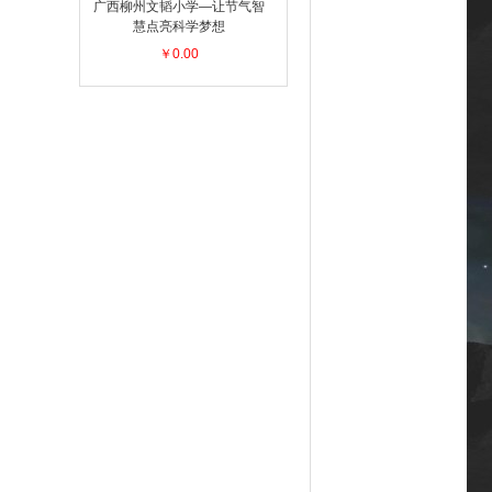
广西柳州文韬小学—让节气智
慧点亮科学梦想
￥0.00