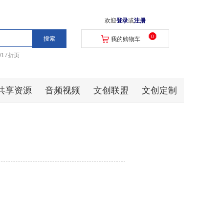
欢迎
登录
或
注册
0
我的购物车
017折页
共享资源
音频视频
文创联盟
文创定制