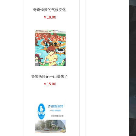
奇奇怪怪的气候变化
￥18.00
警警历险记—山洪来了
￥15.00